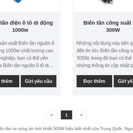
tần điện ô tô di động
Biến tần công suất
1000w
300W
sản xuất Biến tần nguồn ô
Những nội dung này liên 
ộng 1000w chất lượng cao
đến tin tức Biến tần công 
nghiệp, bạn có thể yên
300W, trong đó bạn có thể 
 Biến tần nguồn ô tô di
những thông tin cập nhật t
000w từ nhà máy của
tần công suất nhỏ 300W, 
ôi và chúng tôi sẽ cung cấp
giúp bạn hiểu rõ hơn và m
 thêm
Gửi yêu cầu
Đọc thêm
Gửi yê
 dịch vụ sau bán hàng tốt
thị trường Biến tần công s
 giao hàng kịp thời.
300W. Bởi vì thị trường ch
tần công suất nhỏ 300W đ
phát triển và thay đổi, vì v
<
1
>
tôi khuyên bạn nên thu thậ
web của chúng tôi và chúng
n tần xe sóng sin tinh khiết 300W hiểu biết nhất của Trung Quốc. Ngoà
thường xuyên hiển thị cho