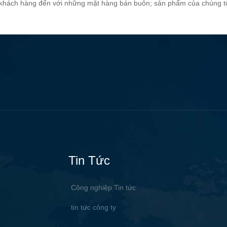
 khách hàng đến với những mặt hàng bán buôn; sản phẩm của chúng tôi
những tin tức mới nhất. Bi
công suất nhỏ 300W (Đỉn
DC 12V sang AC 110V/22
chuyển đổi có ổ cắm USB*
AC*2. Nhiều ứng dụng: Ch
đường, văn phòng ngoài tr
cắm trại, v.v.
Tin Tức
Công nghiệp Tin tức
tin tức công ty