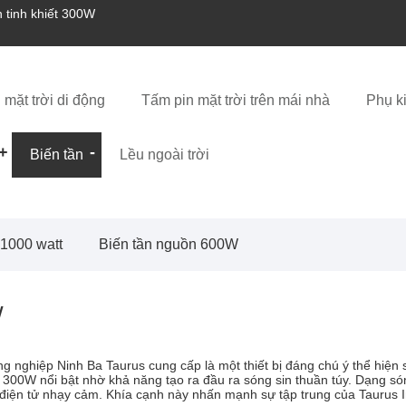
n tinh khiết 300W
mặt trời di động
Tấm pin mặt trời trên mái nhà
Phụ k
Biến tần
Lều ngoài trời
 1000 watt
Biến tần nguồn 600W
W
g nghiệp Ninh Ba Taurus cung cấp là một thiết bị đáng chú ý thể hiện 
y 300W nổi bật nhờ khả năng tạo ra đầu ra sóng sin thuần túy. Dạng s
bị điện tử nhạy cảm. Khía cạnh này nhấn mạnh sự tập trung của Taurus 