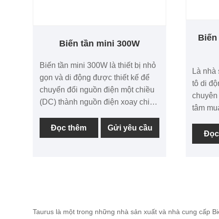
Biến 
Biến tần mini 300W
Biến tần mini 300W là thiết bị nhỏ
Là nhà 
gọn và di động được thiết kế để
tô di đ
chuyển đổi nguồn điện một chiều
chuyên 
(DC) thành nguồn điện xoay chiều
tâm mua
(AC). Loại biến tần này có khả
động 1
năng cung cấp công suất đầu ra
Đọc thêm
Gửi yêu cầu
chúng t
Đọc
tối đa 300 watt, phù hợp để chạy
cho bạn
các thiết bị điện tử nhỏ và các thiết
nhất và
bị tiêu thụ điện năng thấp cần
nguồn điện xoay chiều.
Biến tần mini được thiết kế nhỏ
gọn, nhẹ giúp bạn dễ dàng mang
theo, vận chuyển. Tính di động
Taurus là một trong những nhà sản xuất và nhà cung cấp Biế