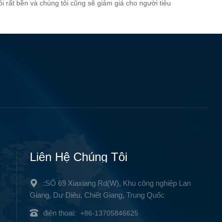
 rất bền và chúng tôi cũng sẽ giảm giá cho người tiêu
ến tần
h 600W)
0V Bộ
2 và
uyến đi
ời và
Liên Hệ Chúng Tôi
:SỐ 69 Xiaxiang Rd(W), Khu công nghiệp Lan
Giang, Dư Diêu, Chiết Giang, Trung Quốc
điện thoại:
+86-13705846625