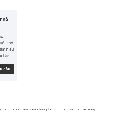
 nhỏ
quan
suất nhỏ
tìm hiểu
ại Biến
nhằm
ở rộng
u cầu
uất nhỏ
o Biến
ang
ậy chúng
p trang
 tôi sẽ
i ra, nhà sản xuất của chúng tôi cung cấp Biến tần xe sóng
 bạn